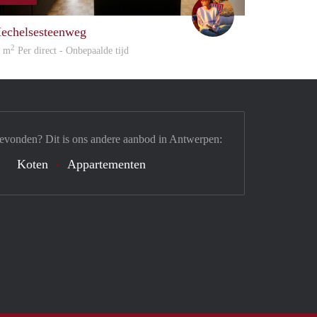
Charlotte
echelsesteenweg
2
0 m
Per direct - Onbepaalde tijd
gevonden? Dit is ons andere aanbod in Antwerpen:
Koten
Appartementen