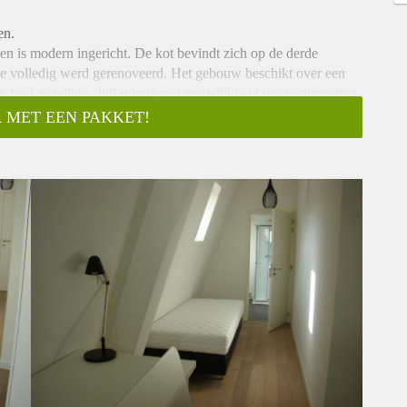
en.
n is modern ingericht. De kot bevindt zich op de derde
e volledig werd gerenoveerd. Het gebouw beschikt over een
n heel gezellige chill ruimte met mogelijkheid voor ontmoeting
 MET EEN PAKKET!