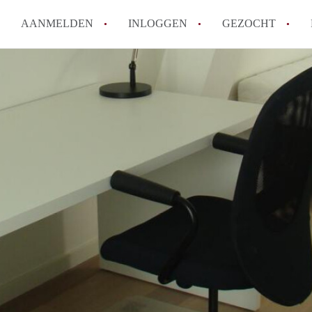
AANMELDEN
INLOGGEN
GEZOCHT
How to translate StudioAntwer
Wat is StudiosAntwerpen?
Wat is de privacyverklaring v
Berekent StudiosAntwerpen ma
Is StudiosAntwerpen verantwoo
Antwerpen?
Alle veelgestelde vragen