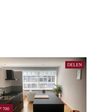
DELEN
700
€