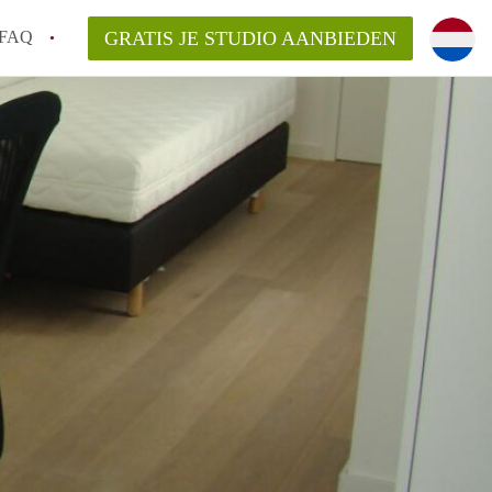
FAQ
GRATIS JE STUDIO AANBIEDEN
pen?
an StudiosAntwerpen?
kelaarsvergoeding/bemiddelingsvergoeding?
rdelijk voor de aangeboden Studio's in