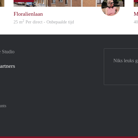
Dries
Machteld
Floralienlaan
M
2
25 m
Per direct - Onbepaalde tijd
4
e Studio
Niks leuks 
artners
unts
tercard
af met Meastro
nt gemakkelijk af met Visa