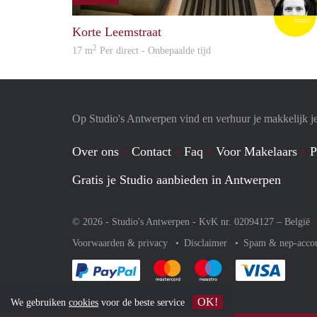
Korte Leemstraat
2
17 m
Per direct - Onbepaalde tijd
Op Studio's Antwerpen vind en verhuur je makkelijk j
Over ons
Contact
Faq
Voor Makelaars
P
Gratis je Studio aanbieden in Antwerpen
© 2026 - Studio's Antwerpen - KvK nr. 02094127 –
België
Voorwaarden & privacy
Disclaimer
Spam & nep-acco
Je rekent gemakkelijk af met Paypal
Je rekent gemakkelijk af met Mas
Je rekent gemakkelijk 
Je reke
OK!
We gebruiken
cookies
voor de beste service