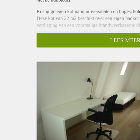
Rustig gelegen kot nabij universiteiten en hogeschol
Deze kot van 22 m2 beschikt over een eigen badkot e
verdieping van een voormalige brandweerkazerne di
zeer moderne en goed uitgeruste keuken, en biedt ee
en ontspanning!
LEES MEER