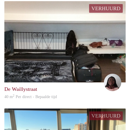
VERHUURD
Ellee
De Waillystraat
2
40 m
Per direct - Bepaalde tijd
VERHUURD