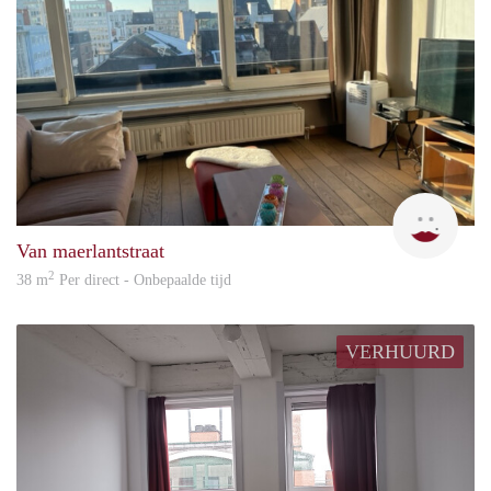
Setia
Van maerlantstraat
2
38 m
Per direct - Onbepaalde tijd
VERHUURD