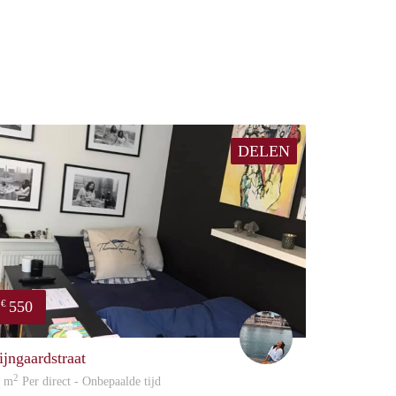
DELEN
550
€
Tineke C Vds
ijngaardstraat
2
0 m
Per direct - Onbepaalde tijd