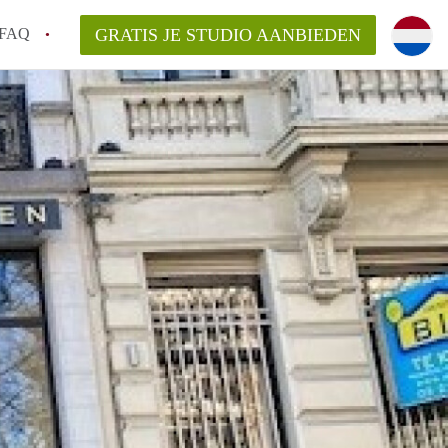
FAQ
GRATIS JE STUDIO AANBIEDEN
pen?
an StudiosAntwerpen?
kelaarsvergoeding/bemiddelingsvergoeding?
rdelijk voor de aangeboden Studio's in