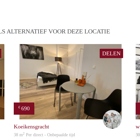
S ALTERNATIEF VOOR DEZE LOCATIE
DELEN
690
€
mark
Joyce
Koeikensgracht
w
2
38 m
Per direct - Onbepaalde tijd
3