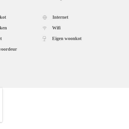
kot
Internet
uken
Wifi
t
Eigen woonkot
voordeur