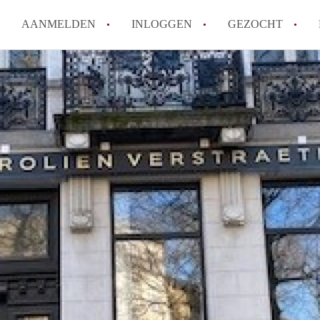
AANMELDEN
INLOGGEN
GEZOCHT
How to translate StudioAntwer
Wat is StudiosAntwerpen?
Wat is de privacyverklaring v
Berekent StudiosAntwerpen ma
Is StudiosAntwerpen verantwoo
Antwerpen?
Alle veelgestelde vragen