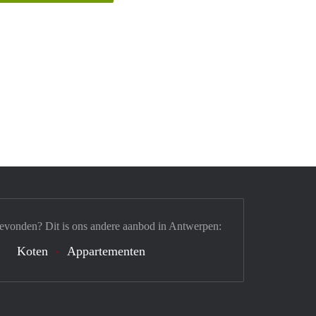
gevonden? Dit is ons andere aanbod in Antwerpen:
Koten
Appartementen