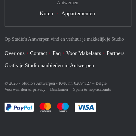
Antwerpen:
Koten
Appartementen
Op Studio's Antwerpen vind en verhuur je makkelijk je Studio
Over ons
Contact
Faq
Voor Makelaars
Partners
Gratis je Studio aanbieden in Antwerpen
© 2026 - Studio's Antwerpen - KvK nr. 02094127 –
België
Voorwaarden & privacy
Disclaimer
Spam & nep-accounts
Je rekent gemakkelijk af met Paypal
Je rekent gemakkelijk af met Mastercard
Je rekent gemakkelijk af met Meastro
Je rekent gemakkelijk 