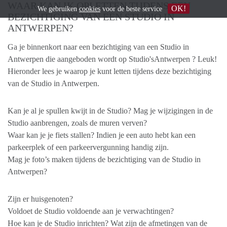
WAAR KAN IK OPLETTEN TIJDENS EEN
OK!
We gebruiken
cookies
voor de beste service
BEZICHTIGING VAN EEN STUDIO IN
ANTWERPEN?
Ga je binnenkort naar een bezichtiging van een Studio in
Antwerpen die aangeboden wordt op Studio'sAntwerpen ? Leuk!
Hieronder lees je waarop je kunt letten tijdens deze bezichtiging
van de Studio in Antwerpen.
Kan je al je spullen kwijt in de Studio? Mag je wijzigingen in de
Studio aanbrengen, zoals de muren verven?
Waar kan je je fiets stallen? Indien je een auto hebt kan een
parkeerplek of een parkeervergunning handig zijn.
Mag je foto’s maken tijdens de bezichtiging van de Studio in
Antwerpen?
Zijn er huisgenoten?
Voldoet de Studio voldoende aan je verwachtingen?
Hoe kan je de Studio inrichten? Wat zijn de afmetingen van de