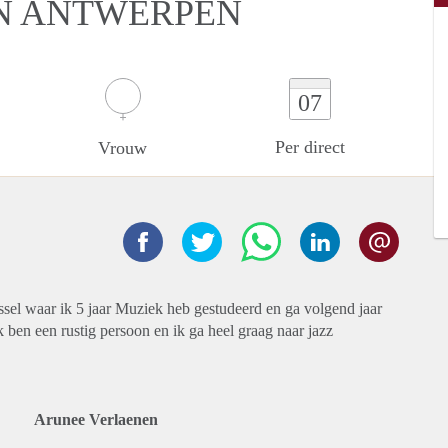
IN ANTWERPEN
07
Per direct
Vrouw
sel waar ik 5 jaar Muziek heb gestudeerd en ga volgend jaar
k ben een rustig persoon en ik ga heel graag naar jazz
Arunee Verlaenen