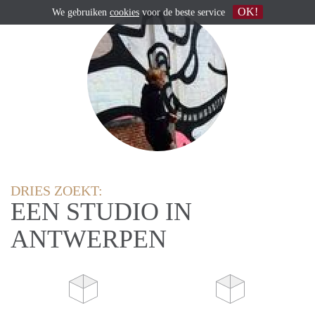
OK!
We gebruiken
cookies
voor de beste service
DRIES ZOEKT:
EEN STUDIO IN
ANTWERPEN