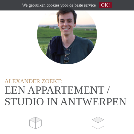
OK!
We gebruiken
cookies
voor de beste service
ALEXANDER ZOEKT:
EEN APPARTEMENT /
STUDIO IN ANTWERPEN