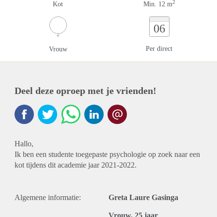
2
Kot
Min. 12 m
06
Per direct
Vrouw
Deel deze oproep met je vrienden!
Hallo,
Ik ben een studente toegepaste psychologie op zoek naar een
kot tijdens dit academie jaar 2021-2022.
Algemene informatie:
Greta Laure Gasinga
Vrouw, 25 jaar