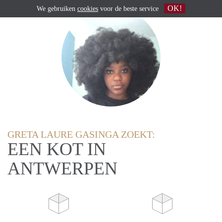
OK!
We gebruiken
cookies
voor de beste service
GRETA LAURE GASINGA ZOEKT:
EEN KOT IN
ANTWERPEN