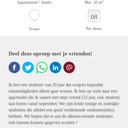
2
Appartement / Studio
Min. 20 m
08
Per direct
Vrouw
Deel deze oproep met je vrienden!
Ik ben een studente van 20 jaar dat wegens bepaalde
omstandigheden alleen gaat wonen. Ik ben op zoek naar een
app/studio die ik samen met mijn vriend (23 jaar, ook student)
kan huren vanaf september. We zijn beide rustige en ordelijke
studenten die allebei een goed verdienende studentenjob(s)
hebben. We hopen dat er aan de alleenwonende studenten
ook kansen kunnen gegeven worden !