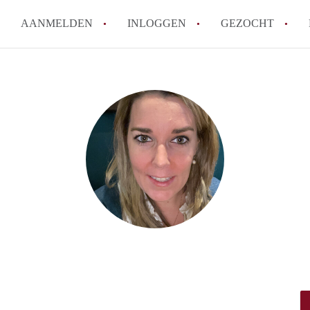
AANMELDEN
INLOGGEN
GEZOCHT
How to translate StudioAntwer
Wat is StudiosAntwerpen?
Wat is de privacyverklaring v
Berekent StudiosAntwerpen ma
Is StudiosAntwerpen verantwoo
Antwerpen?
Alle veelgestelde vragen