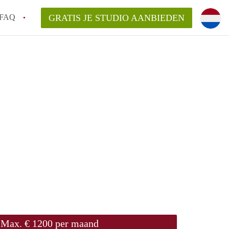
FAQ
GRATIS JE STUDIO AANBIEDEN
pen?
an StudiosAntwerpen?
kelaarsvergoeding/bemiddelingsvergoeding?
rdelijk voor de aangeboden Studio's in
Max. € 1200 per maand