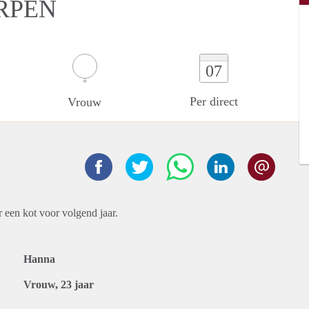
RPEN
07
Per direct
Vrouw
r een kot voor volgend jaar.
Hanna
Vrouw, 23 jaar