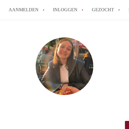
AANMELDEN
INLOGGEN
GEZOCHT
How to translate StudioAntwer
Wat is StudiosAntwerpen?
Wat is de privacyverklaring v
Berekent StudiosAntwerpen ma
Is StudiosAntwerpen verantwoo
Antwerpen?
Alle veelgestelde vragen