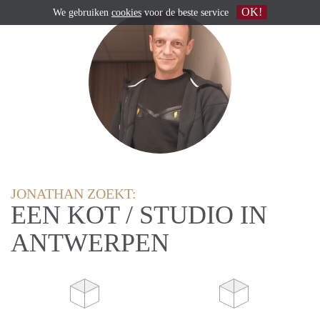
OK!
We gebruiken
cookies
voor de beste service
JONATHAN ZOEKT:
EEN KOT / STUDIO IN
ANTWERPEN