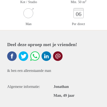
2
Kot / Studio
Min. 50 m
06
Man
Per direct
Deel deze oproep met je vrienden!
ik ben een alleenstaande man
Algemene informatie:
Jonathan
Man, 49 jaar