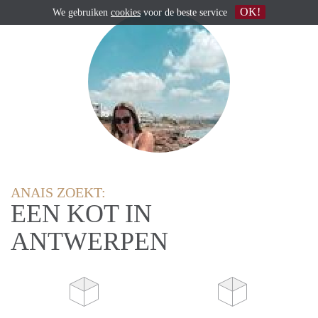
OK!
We gebruiken
cookies
voor de beste service
ANAIS ZOEKT:
EEN KOT IN
ANTWERPEN