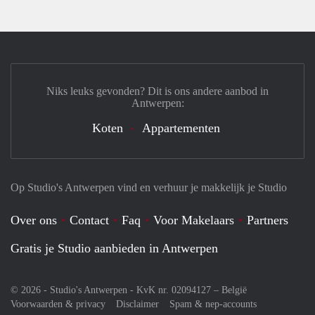
Niks leuks gevonden? Dit is ons andere aanbod in
Antwerpen:
Koten
Appartementen
Op Studio's Antwerpen vind en verhuur je makkelijk je Studio
Over ons
Contact
Faq
Voor Makelaars
Partners
Gratis je Studio aanbieden in Antwerpen
© 2026 - Studio's Antwerpen - KvK nr. 02094127 –
België
Voorwaarden & privacy
Disclaimer
Spam & nep-accounts