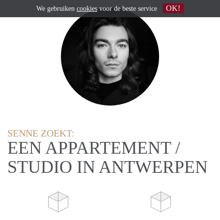
OK!
We gebruiken
cookies
voor de beste service
SENNE ZOEKT:
EEN APPARTEMENT /
STUDIO IN ANTWERPEN