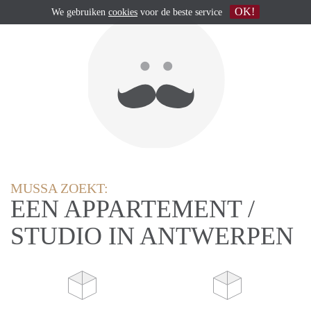
OK!
We gebruiken
cookies
voor de beste service
MUSSA ZOEKT:
EEN APPARTEMENT /
STUDIO IN ANTWERPEN