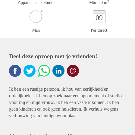
2
Appartement / Studio
Min. 20 m
09
Man
Per direct
Deel deze oproep met je vrienden!
Ik ben een rustige persoon, ik hou van eerlijkheid en
ordelijkheid. Ik ben op zoek naar een appartement of studio
voor mij en mijn vrouw. Ik heb een vaste inkomen. Ik heb
geen kinderen en ook geen huisdieren. Ik verhuis wegens
verbouwing van huidige woonplaats.