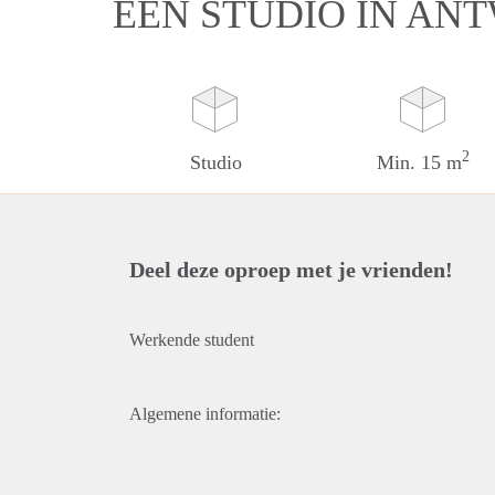
EEN STUDIO IN AN
2
Studio
Min. 15 m
Deel deze oproep met je vrienden!
Werkende student
Algemene informatie: