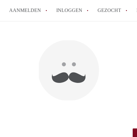
AANMELDEN
INLOGGEN
GEZOCHT
How to translate StudioAntwer
Wat is StudiosAntwerpen?
Wat is de privacyverklaring v
Berekent StudiosAntwerpen ma
Is StudiosAntwerpen verantwoo
Antwerpen?
Alle veelgestelde vragen