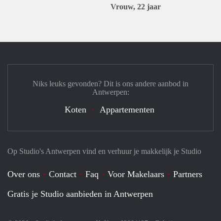
Vrouw, 22 jaar
Niks leuks gevonden? Dit is ons andere aanbod in
Antwerpen:
Koten
Appartementen
Op Studio's Antwerpen vind en verhuur je makkelijk je Studio
Over ons
Contact
Faq
Voor Makelaars
Partners
Gratis je Studio aanbieden in Antwerpen