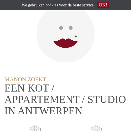
OK!
We gebruiken
cookies
voor de beste service
MANON ZOEKT:
EEN KOT /
APPARTEMENT / STUDIO
IN ANTWERPEN