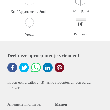
2
Kot / Appartement / Studio
Min. 15 m
08
Per direct
Vrouw
Deel deze oproep met je vrienden!
Ik ben een creatieve, 19-jarige studenten en ben eerder
introvert.
Algemene informatie:
Manon