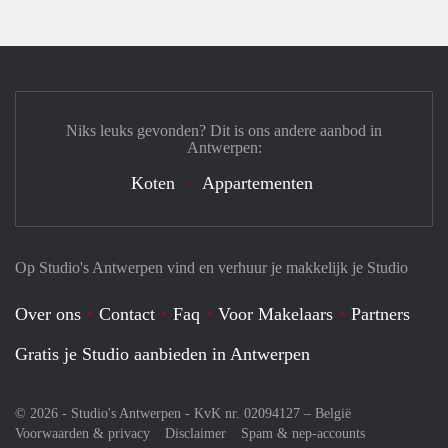
Niks leuks gevonden? Dit is ons andere aanbod in
Antwerpen:
Koten
Appartementen
Op Studio's Antwerpen vind en verhuur je makkelijk je Studio
Over ons
Contact
Faq
Voor Makelaars
Partners
Gratis je Studio aanbieden in Antwerpen
© 2026 - Studio's Antwerpen - KvK nr. 02094127 –
België
Voorwaarden & privacy
Disclaimer
Spam & nep-accounts