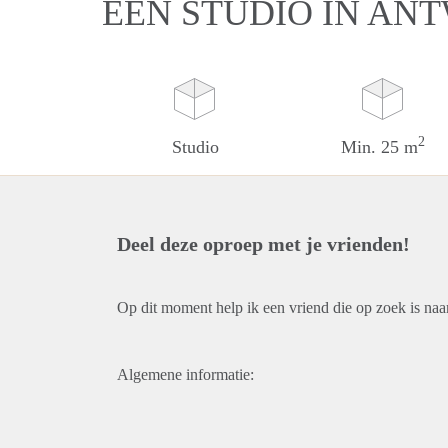
EEN STUDIO IN AN
2
Studio
Min. 25 m
Deel deze oproep met je vrienden!
Op dit moment help ik een vriend die op zoek is naa
Algemene informatie: