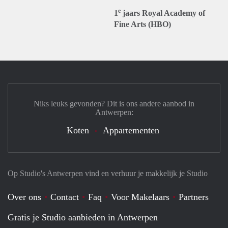
e
1
jaars Royal Academy of
Fine Arts (HBO)
Niks leuks gevonden? Dit is ons andere aanbod in
Antwerpen:
Koten
Appartementen
Op Studio's Antwerpen vind en verhuur je makkelijk je Studio
Over ons
Contact
Faq
Voor Makelaars
Partners
Gratis je Studio aanbieden in Antwerpen