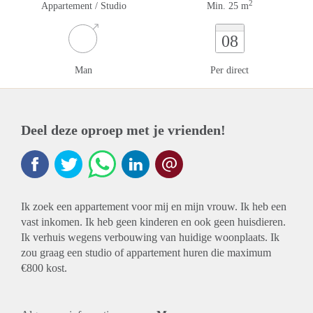
2
Appartement / Studio
Min. 25 m
08
Man
Per direct
Deel deze oproep met je vrienden!
Ik zoek een appartement voor mij en mijn vrouw. Ik heb een
vast inkomen. Ik heb geen kinderen en ook geen huisdieren.
Ik verhuis wegens verbouwing van huidige woonplaats. Ik
zou graag een studio of appartement huren die maximum
€800 kost.