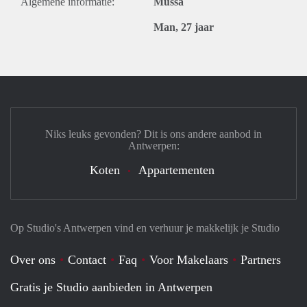
Algemene informatie:
Mussa
Man, 27 jaar
Niks leuks gevonden? Dit is ons andere aanbod in
Antwerpen:
Koten
Appartementen
Op Studio's Antwerpen vind en verhuur je makkelijk je Studio
Over ons
Contact
Faq
Voor Makelaars
Partners
Gratis je Studio aanbieden in Antwerpen