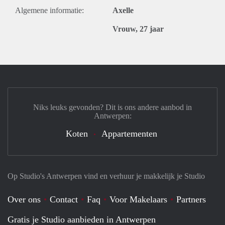
Algemene informatie:
Axelle
Vrouw, 27 jaar
Niks leuks gevonden? Dit is ons andere aanbod in
Antwerpen:
Koten
Appartementen
Op Studio's Antwerpen vind en verhuur je makkelijk je Studio
Over ons
Contact
Faq
Voor Makelaars
Partners
Gratis je Studio aanbieden in Antwerpen