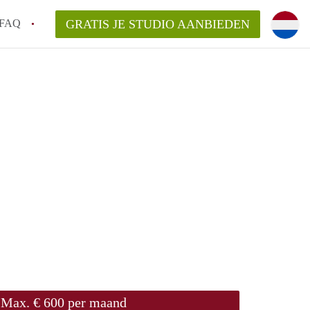
FAQ
GRATIS JE STUDIO AANBIEDEN
pen?
an StudiosAntwerpen?
kelaarsvergoeding/bemiddelingsvergoeding?
rdelijk voor de aangeboden Studio's in
Max. € 600 per maand