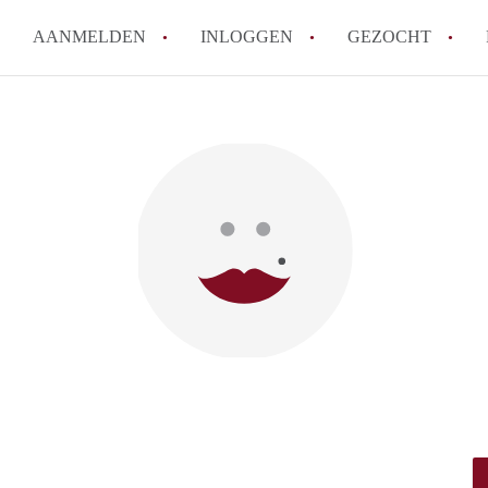
AANMELDEN
INLOGGEN
GEZOCHT
How to translate StudioAntwer
Wat is StudiosAntwerpen?
Wat is de privacyverklaring v
Berekent StudiosAntwerpen ma
Is StudiosAntwerpen verantwoo
Antwerpen?
Alle veelgestelde vragen