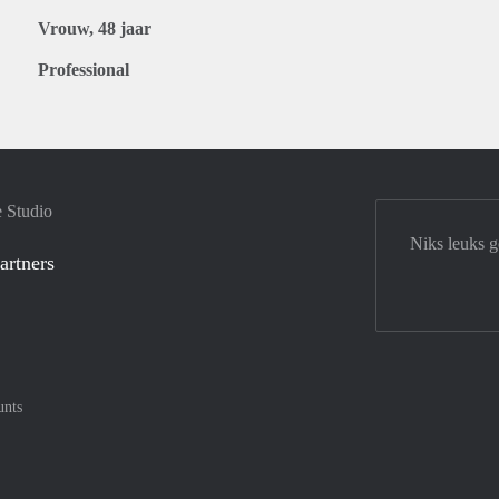
Vrouw, 48 jaar
Professional
e Studio
Niks leuks 
artners
unts
tercard
af met Meastro
nt gemakkelijk af met Visa